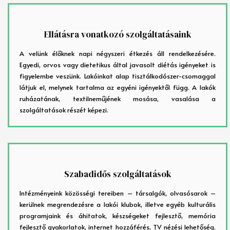
Ellátásra vonatkozó szolgáltatásaink
A velünk élőknek napi négyszeri étkezés áll rendelkezésére.
Egyedi, orvos vagy dietetikus által javasolt diétás igényeket is
figyelembe veszünk. Lakóinkat alap tisztálkodószer-csomaggal
látjuk el, melynek tartalma az egyéni igényektől függ. A lakók
ruházatának, textilneműjének mosása, vasalása a
szolgáltatások részét képezi.
Szabadidős szolgáltatások
Intézményeink közösségi tereiben – társalgók, olvasósarok –
kerülnek megrendezésre a lakói klubok, illetve egyéb kulturális
programjaink és áhitatok, készségeket fejlesztő, memória
fejlesztő gyakorlatok, internet hozzáférés, TV nézési lehetőség.