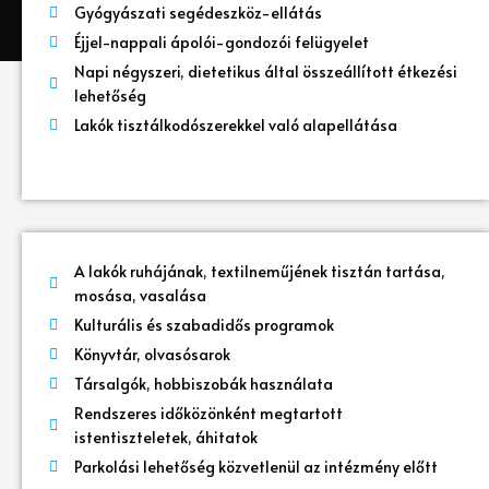
Gyógyászati segédeszköz-ellátás
Éjjel-nappali ápolói-gondozói felügyelet
Napi négyszeri, dietetikus által összeállított étkezési
lehetőség
Lakók tisztálkodószerekkel való alapellátása
A lakók ruhájának, textilneműjének tisztán tartása,
mosása, vasalása
Kulturális és szabadidős programok
Könyvtár, olvasósarok
Társalgók, hobbiszobák használata
Rendszeres időközönként megtartott
istentiszteletek, áhitatok
Parkolási lehetőség közvetlenül az intézmény előtt