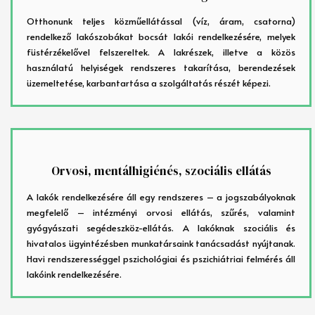
Otthonunk teljes közműellátással (víz, áram, csatorna)
rendelkező lakószobákat bocsát lakói rendelkezésére, melyek
füstérzékelővel felszereltek. A lakrészek, illetve a közös
használatú helyiségek rendszeres takarítása, berendezések
üzemeltetése, karbantartása a szolgáltatás részét képezi.
Orvosi, mentálhigiénés, szociális ellátás
A lakók rendelkezésére áll egy rendszeres – a jogszabályoknak
megfelelő – intézményi orvosi ellátás, szűrés, valamint
gyógyászati segédeszköz-ellátás. A lakóknak szociális és
hivatalos ügyintézésben munkatársaink tanácsadást nyújtanak.
Havi rendszerességgel pszichológiai és pszichiátriai felmérés áll
lakóink rendelkezésére.