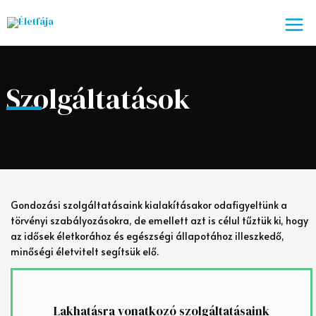
Skip
to
content
Szolgáltatások
Gondozási szolgáltatásaink kialakításakor odafigyeltünk a
törvényi szabályozásokra, de emellett azt is célul tűztük ki, hogy
az idősek életkorához és egészségi állapotához illeszkedő,
minőségi életvitelt segítsük elő.
Lakhatásra vonatkozó szolgáltatásaink