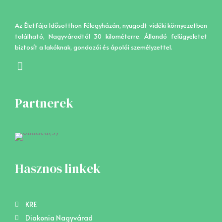
Az Életfája Idősotthon Félegyházán, nyugodt vidéki környezetben
található, Nagyváradtól 30 kilométerre. Állandó felügyeletet
biztosít a lakóknak, gondozói és ápolói személyzettel.
F
a
c
e
Partnerek
b
o
o
k
Hasznos linkek
KRE
Diakonia Nagyvárad