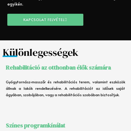
egyikén.
KAPCSOLAT FELVÉTEL
Különlegességek
Rehabilitáció az otthonban élők számára
Gyógytornász-masszőr és rehabilitációs terem, valamint eszközök
állnak a lakók rendelkezésére. A rehabilitációt az idősek saját
ágyában, szobájában, vagy a rehabilitációs szobában biztosítjuk.
Színes programkínálat