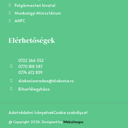
Polgármesteri hivatal
Munkaügyi Minisztérium
ANPC
Elérhetőségek
0722 266 552
0770 188 587
0774 672 839
diakoniaoradea@diakonia.ro
Biharfélegyháza
Adatvédelmi írányelvek
Cookie szabályzat
@ Copyright
2026
. Designed by
Websitexpo