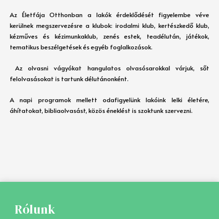
Az Életfája Otthonban a lakók érdeklődését figyelembe véve
kerülnek megszervezésre a klubok: irodalmi klub, kertészkedő klub,
kézműves és kézimunkaklub, zenés estek, teadélután, játékok,
tematikus beszélgetések és egyéb foglalkozások.
Az olvasni vágyókat hangulatos olvasósarokkal várjuk, sőt
felolvasásokat is tartunk délutánonként.
A napi programok mellett odafigyelünk lakóink lelki életére,
áhítatokat, bibliaolvasást, közös éneklést is szoktunk szervezni.
Rólunk