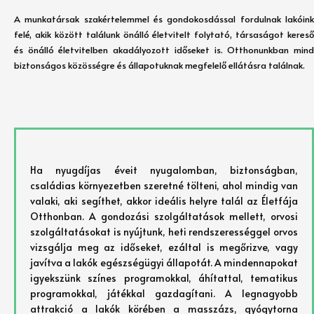
A munkatársak szakértelemmel és gondokosdással fordulnak lakóink
felé, akik között találunk önálló életvitelt folytató, társaságot kereső
és önálló életvitelben akadályozott időseket is. Otthonunkban mind
biztonságos közösségre és állapotuknak megfelelő ellátásra találnak.
Ha nyugdíjas éveit nyugalomban, biztonságban,
családias környezetben szeretné tölteni, ahol mindig van
valaki, aki segíthet, akkor ideális helyre talál az Életfája
Otthonban. A gondozási szolgáltatások mellett, orvosi
szolgáltatásokat is nyújtunk, heti rendszerességgel orvos
vizsgálja meg az időseket, ezáltal is megőrizve, vagy
javítva a lakók egészségügyi állapotát. A mindennapokat
igyekszünk színes programokkal, áhítattal, tematikus
programokkal, játékkal gazdagítani. A legnagyobb
attrakció a lakók körében a masszázs, gyógytorna