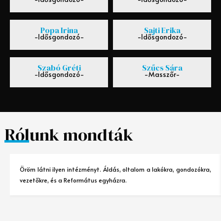
Popa Irina
Sajti Erika
-Idősgondozó-
-Idősgondozó-
Szabó Gréti
Szűcs Sára
-Idősgondozó-
-Masszőr-
Rólunk mondták
Öröm látni ilyen intézményt. Áldás, oltalom a lakókra, gondozókra,
vezetőkre, és a Református egyházra.