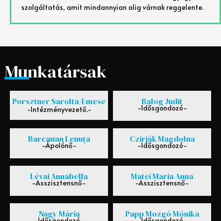
szolgáltatás, amit mindannyian alig várnak reggelente.
Munkatársak
Porsztner Sarolta-Emese
Balog Judit
-Idősgondozó-
-Intézményvezető.-
Barcauan Lenuța
Czirják Magdolna
-Ápolónő-
-Idősgondozó-
Lévai Annabella
Matei Maria Anna
-Asszisztensnő-
-Asszisztensnő-
Nagy Mária
Papp Mozgó Mónika
-Idősgondozó-
-Idősgondozó-