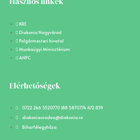
Hasznos linkek
KRE
Diakonia Nagyvárad
Polgármesteri hivatal
Munkaügyi Minisztérium
ANPC
Elérhetőségek
0722 266 552
0770 188 587
0774 672 839
diakoniaoradea@diakonia.ro
Biharfélegyháza