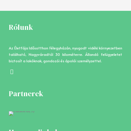
Rólunk
Az Életfája Idősotthon Félegyházán, nyugodt vidéki környezetben
található, Nagyváradtól 30 kilométerre. Állandó felügyeletet
biztosít a lakóknak, gondozói és ápolói személyzettel.
F
a
c
e
Partnerek
b
o
o
k