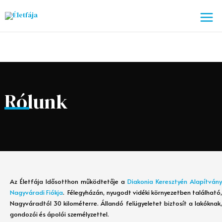
Skip
to
content
Rólunk
Az Életfája Idősotthon működtetője a
Diakonia Keresztyén Alapítvány
Nagyváradi Fiókja
.
Félegyházán, nyugodt vidéki környezetben található
Nagyváradtól 30 kilométerre. Állandó felügyeletet biztosít a lakóknak,
gondozói és ápolói személyzettel.